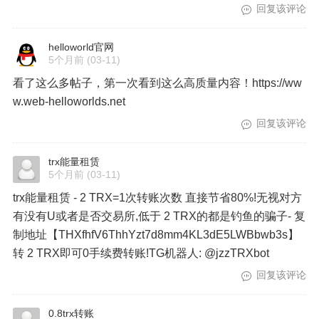
回复该评论
helloworld官网
5个月前
(03-11)
看了这么多帖子，第一次看到这么高质量内容！https://ww
w.web-helloworlds.net
回复该评论
trx能量租赁
5个月前
(03-11)
trx能量租赁 - 2 TRX=1次转账次数 直接节省80%!无视对方
有没有U或者是否交易所,低于 2 TRX的都是钓鱼的骗子- 复
制地址【THXfhfV6ThhYzt7d8mm4KL3dE5LWBbwb3s】
转 2 TRX即可0手续费转账!TG机器人: @jzzTRXbot
回复该评论
0.8trx转账