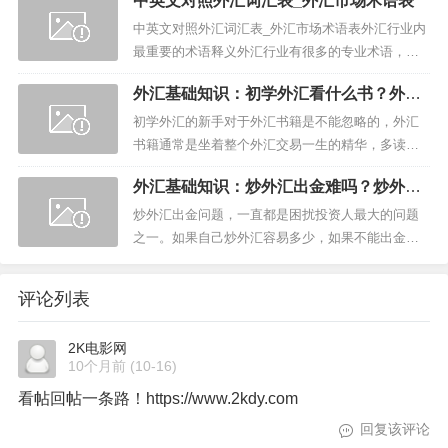
中英文对照外汇词汇表_外汇市场术语表
失真实资金。 在开始使用真实交易账户之前，使用
模拟账户尝试几种不同...
中英文对照外汇词汇表_外汇市场术语表外汇行业内
最重要的术语释义外汇行业有很多的专业术语，由
于外汇术语比较多，所以我们难免会经常遗忘一
外汇基础知识：初学外汇看什么书？外汇
些。本文我们特别汇编了一个词汇表，以尽可能最
新手入门书推荐
简洁的方式对关键定义加以...
初学外汇的新手对于外汇书籍是不能忽略的，外汇
书籍通常是坐着整个外汇交易一生的精华，多读一
些有关外汇交易的书籍，对于自己整个交易生涯好
外汇基础知识：炒外汇出金难吗？炒外汇
处多多。那么，初学外汇看什么书？下面就是外汇
出金步骤介绍
新手入门书籍的推荐。 ...
炒外汇出金问题，一直都是困扰投资人最大的问题
之一。如果自己炒外汇容易多少，如果不能出金，
那么一切都是白搭。炒外汇出金难吗？下面我们就
详细的介绍一下炒外汇出金具体步骤。 炒外汇
评论列表
出金难吗？ 炒外汇出金...
2K电影网
10个月前
(10-16)
看帖回帖一条路！https://www.2kdy.com
回复该评论