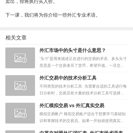
卖出，你将执行买入价。
下一课，我们将为你介绍一些外汇专业术语。
相关文章
外汇市场中的头寸是什么意思？
“头寸”是用来描述正在进行的交易的术语。多头头寸
意思是一个交易者买了货币，希望升值。一旦交易
员把这种货币卖回市场(理想情况下，价格要高于他
外汇交易中的技术分析工具
支付的价格)，他的多头头寸平仓，交易完成。空头
头寸指的是一名交...
不同类型的技术分析工具: 当需要合适的工具进行每
日分析时，交易员有大量的技术分析工具可选择。
常用的指标包括:移动均线指标，该指标过滤价格波
外汇模拟交易 vs 外汇真实交易
动，帮助交易员判断趋势方向；布林线，该指标绘
制两条线，距离移...
模拟交易帐户 模拟交易账户适合于想要学习基础知
识和掌握技术的交易员。如果一开始就使用真实账
户，意味着在您研究哪个技术最适合您时您可能损