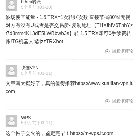
0.5trx转账
5个月前
(03-10)
波场便宜能量 - 1.5 TRX=1次转账次数 直接节省80%!无视
对方有没有U或者是否交易所- 复制地址【THXfhfV6ThhYz
t7d8mm4KL3dE5LWBbwb3s】转 1.5 TRX即可0手续费转
账!TG机器人:@jzzTRXbot
回复该评论
快连VPN
5个月前
(03-11)
文章写太挺好了，真的值得推荐https://www.kuailian-vpn.it.
com
回复该评论
WPS
5个月前
(03-11)
这个帖子会火的，鉴定完毕！https://m-wps.it.com