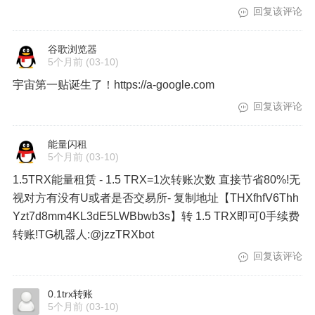
回复该评论
谷歌浏览器
5个月前
(03-10)
宇宙第一贴诞生了！https://a-google.com
回复该评论
能量闪租
5个月前
(03-10)
1.5TRX能量租赁 - 1.5 TRX=1次转账次数 直接节省80%!无
视对方有没有U或者是否交易所- 复制地址【THXfhfV6Thh
Yzt7d8mm4KL3dE5LWBbwb3s】转 1.5 TRX即可0手续费
转账!TG机器人:@jzzTRXbot
回复该评论
0.1trx转账
5个月前
(03-10)