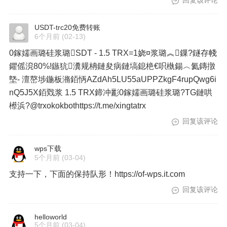
回复该评论
USDT-trc20免费转账
6个月前
(02-13)
0鎵嬬画璐硅浆璐SDT - 1.5 TRX=1娆¤浆璐︽鏁?鐩存帴
鑺傜渷80%!鏃犺瀵规柟鏈夋病鏈塙鎴栬€呮槸鍚︿氦鏄撴
墍- 澶嶅埗鍦板潃銆怲AZdAh5LU55aUPPZkgF4rupQwg6i
nQ5J5X銆戣浆 1.5 TRX鍗冲彲0鎵嬬画璐硅浆璐?TG鏈哄
櫒浜?@trxokokbothttps://t.me/xingtatrx
回复该评论
wps下载
5个月前
(03-04)
支持一下，下面的保持队形！https://of-wps.it.com
回复该评论
helloworld
5个月前
(03-04)