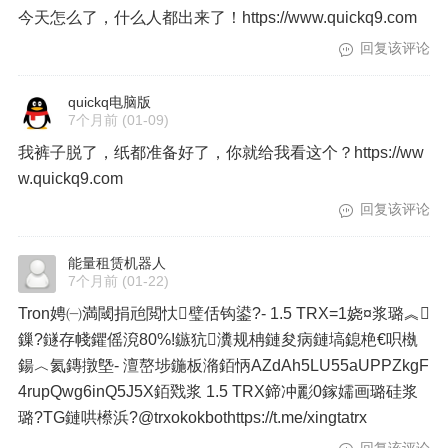
今天怎么了，什么人都出来了！https://www.quickq9.com
回复该评论
quickq电脑版
7个月前
(01-09)
我裤子脱了，纸都准备好了，你就给我看这个？https://ww
w.quickq9.com
回复该评论
能量租赁机器人
7个月前
(01-22)
Tron娉㈠満閾捐兘閲忕璧佸钩鍙?- 1.5 TRX=1娆¤浆璐︽
鏁?鐩存帴鑺傜渷80%!鏃犺瀵规柟鏈夋病鏈塙鎴栬€呮槸
鍚︿氦鏄撴墍- 澶嶅埗鍦板潃銆怲AZdAh5LU55aUPPZkgF
4rupQwg6inQ5J5X銆戣浆 1.5 TRX鍗冲彲0鎵嬬画璐硅浆
璐?TG鏈哄櫒浜?@trxokokbothttps://t.me/xingtatrx