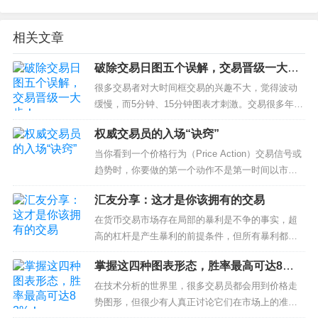
相关文章
破除交易日图五个误解，交易晋级一大
步！
很多交易者对大时间框交易的兴趣不大，觉得波动
缓慢，而5分钟、15分钟图表才刺激。交易很多年，
大家估计都有过这样的阶段，最后折腾来折腾去，
权威交易员的入场“诀窍”
依然不断怀疑：“到底哪个时间框的交易更适合我
呢？”在各种外汇群组...
当你看到一个价格行为（Price Action）交易信号或
趋势时，你要做的第一个动作不是第一时间以市价
入场，而是与多数交易者反其道而行，你该等待价
汇友分享：这才是你该拥有的交易
格回踩、回撤或市场进入相对稳定的整固阶段。那
么，这到底...
在货币交易市场存在局部的暴利是不争的事实，超
高的杠杆是产生暴利的前提条件，但所有暴利都建
立在高风险的基础之上。这个市场不是谁的取款
掌握这四种图表形态，胜率最高可达8
机，多数人对于回报率都有超高的预期，希望一年
3%！
账户翻几倍大有人在。但往往...
在技术分析的世界里，很多交易员都会用到价格走
势图形，但很少有人真正讨论它们在市场上的准确