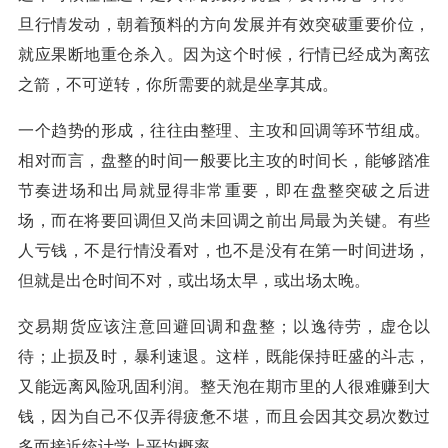
旦行情发动，朝着预料的方向发展并有效突破重要价位，
就应果断地重仓杀入。因为这个时候，行情已经成为离弦
之箭，不可逆转，你所需要的就是坐享其成。
一个趋势的形成，往往由整理、主攻和回调等环节组成。
相对而言，盘整的时间一般要比主攻的时间长，能够踏准
节奏进场和出局就显得非常重要，即在盘整突破之后进
场，而在将要回调但又尚未回调之前出局最为关键。有些
人亏钱，不是行情没看对，也不是没有在第一时间进场，
但就是出仓时间不对，或出场太早，或出场太晚。
交易期货应该注意回避回调和盘整；以逸待劳，虚仓以
待；止损及时，暴利速退。这样，既能保持旺盛的斗志，
又能远离风险巩固利润。整天泡在期市里的人很难赚到大
钱，因为自己不仅弄得疲惫不堪，而且会因其交易次数过
多而接近统计学上平均概率。