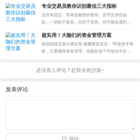
程度。作为交易员，尽管不会将所有者这些模式都
专业交易员教你识别最佳三大指标
用到，但它们对于理解市场的当前结构和快速评估
交易机会却是非常有用的。...
达芬奇说过，简单是极致的复杂。货币交易也如
此，一切始于复杂，但归于至简。你可能会遇到一
大堆不同的交易方法和理念，但专业交易员们用于
超实用！大咖们的资金管理方案
深入分析的，却只是几个大家都再熟悉不过的指标
了。绝大多数的交易机会，只...
美国短线交易大师拉里·威廉斯曾说过：“即使技术再
差，只要懂得资金管理，也能在这个市场当中生
存。如果不懂资金管理，即使有再好的技术，早晚
也会被市场淘汰出局。”交易中，所谓的稳定盈利不
过是追求本金的稳健增...
发表评论
评论